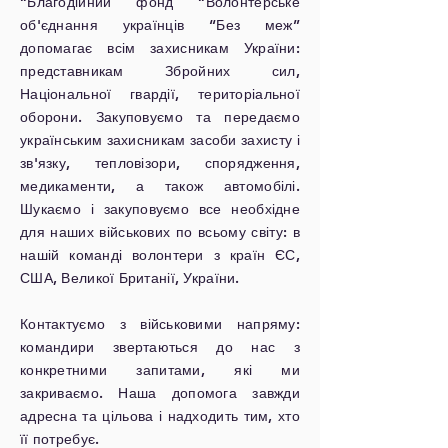
“Благодійний фонд “Волонтерське
об'єднання українців “Без меж”
допомагає всім захисникам України:
представникам Збройних сил,
Національної гвардії, територіальної
оборони. Закуповуємо та передаємо
українським захисникам засоби захисту і
зв'язку, тепловізори, спорядження,
медикаменти, а також автомобілі.
Шукаємо і закуповуємо все необхідне
для наших військових по всьому світу: в
нашій команді волонтери з країн ЄС,
США, Великої Британії, України.
Контактуємо з військовими напряму:
командири звертаються до нас з
конкретними запитами, які ми
закриваємо. Наша допомога завжди
адресна та цільова і надходить тим, хто
її потребує.