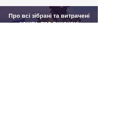
Про всі зібрані та витрачені
кошти, про виконані
закупівлі, про відкриті
актуальні проекти ми
звітуємо в наших соціальних
мережах.
Зв’язатися з нами
Якщо у вас виникли запитання, вам
потрібна додаткова інформація або ви
маєте для нас корисні поради чи
пропозиції, заповніть, будь ласка,
форму нижче. Ми відповідаємо на всі
звернення.