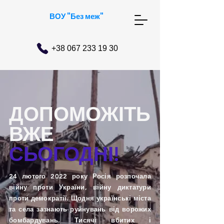
ВОУ "Без меж"
+38 067 233 19 30
ДОПОМОЖІТЬ
ВЖЕ
СЬОГОДНІ!
24 лютого 2022 року Росія розпочала
війну проти України, війну диктатури
проти демократії. Щодня українські міста
та села зазнають руйнувань від ворожих
бомбардувань. Тисячі вбитих і