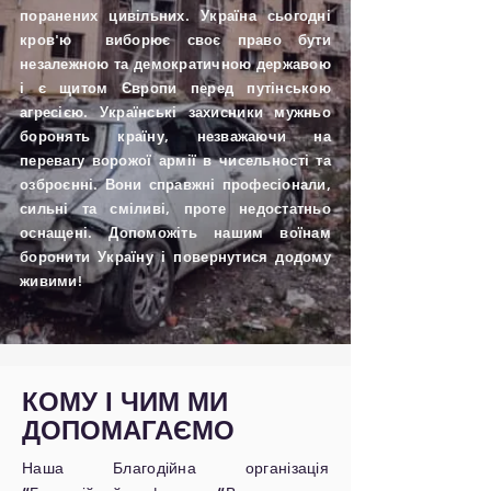
поранених цивільних. Україна сьогодні
кров'ю виборює своє право бути
незалежною та демократичною державою
і є щитом Європи перед путінською
агресією. Українські захисники мужньо
боронять країну, незважаючи на
перевагу ворожої армії в чисельності та
озброєнні. Вони справжні професіонали,
сильні та сміливі, проте недостатньо
оснащені. Допоможіть нашим воїнам
боронити Україну і повернутися додому
живими!
КОМУ І ЧИМ МИ
ДОПОМАГАЄМО
Наша Благодійна організація